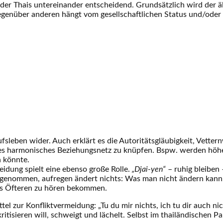
en der Thais untereinander entscheidend. Grundsätzlich wird der
gegenüber anderen hängt vom gesellschaftlichen Status und/ode
rufsleben wider. Auch erklärt es die Autoritätsgläubigkeit, Vette
roßes harmonisches Beziehungsnetz zu knüpfen. Bspw. werden höhe
n könnte.
idung spielt eine ebenso große Rolle.
„Djai-yen“
– ruhig bleiben 
ingenommen, aufregen ändert nichts: Was man nicht ändern kann,
es Öfteren zu hören bekommen.
el zur Konfliktvermeidung: „Tu du mir nichts, ich tu dir auch nich
ritisieren will, schweigt und lächelt. Selbst im thailändischen