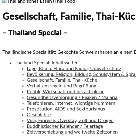
Gesellschaft, Familie, Thai-Kü
– Thailand Special –
Thailändische Spezialität: Gekochte Schweinshaxen an einem 
Thailand Special: Inhaltsseiten
Lage, Klima, Flora und Fauna, Umweltschutz
Bevölkerung, Religion, Bildung, Schulsystem & Spr
Gesellschaft, Familie, Thai-Küche
Verhaltensregeln und Begrüßung
Politik, Wirtschaft und Infrastruktur
Gesundheitsversorgung / Risiken / Malaria
Telefonieren, Internet, wichtige Nummern
Prostitution, AIDS und Sextourismus
Geschichte
Visa, Einreise, Overstay, Zoll und Drogen
Buddhistischer Kalender / Feiertage
Zeitverschiebung und weltweite Zeitzonen