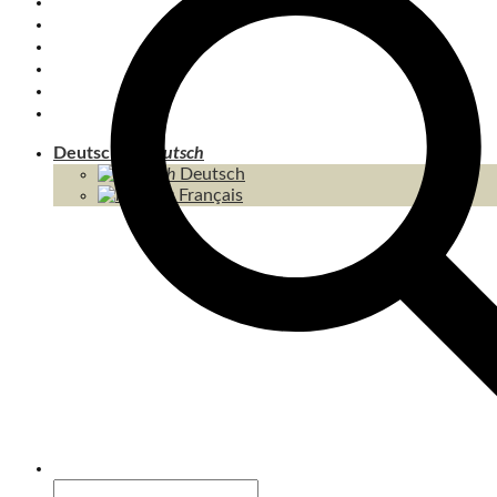
PRIVATE TRANSFERS
KOH CHANG
INSELN
THAILAND
KAMBODSCHA
INHALT / SITEMAP
Deutsch
Deutsch
Français