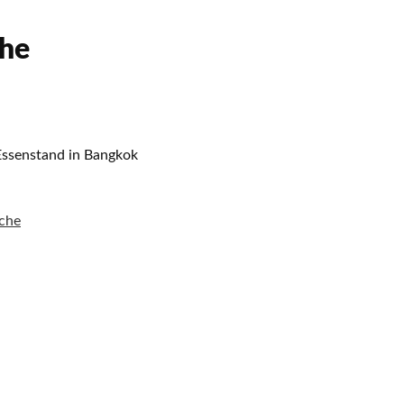
che
Essenstand in Bangkok
ache