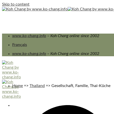
Skip to content
www.ko-chang.info
– Koh Chang online since 2002
Français
www.ko-chang.info
– Koh Chang online since 2002
Home
=>
Thailand
=>
Gesellschaft, Familie, Thai-Küche