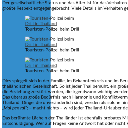
Der gesellschaftliche Status und das Alter ist für das Verhalt
größte Respekt entgegengebracht. Viele Details im Verhalten 
Touristen-Polizei beim Drill
Touristen-Polizei beim Drill
Touristen-Polizei beim Drill
Dies spiegelt sich in der Familie, im Bekanntenkreis und im Be
thailändischen Gesellschaft. So ist jeder Thai bemüht, ein g
die Beziehung zerstört werden, die irgendwann wichtig werde
Das überaus große Bedürfnis nach Harmonie und Konfliktverme
Thailand. Dinge, die unveränderlich sind, werden als solche h
„Mai pen rai“;
– macht nichts – wird jeder Thailand-Urlauber d
Das berühmte Lächeln der Thailänder ist ebenfalls probates Mitt
Entschuldigung. Wer auf Fragen keine Antwort hat oder nicht k