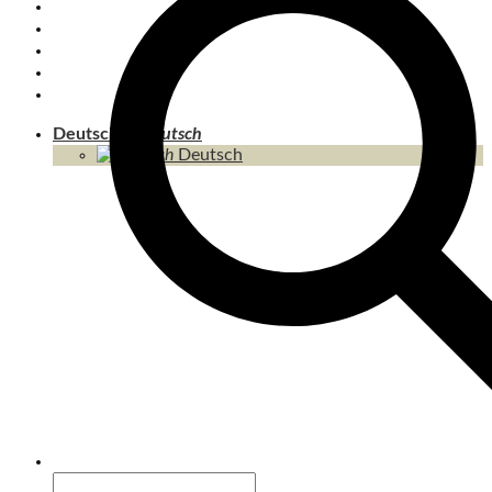
KOH CHANG
INSELN
THAILAND
KAMBODSCHA
INHALT / SITEMAP
Deutsch
Deutsch