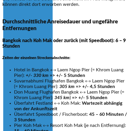
können direkt dort erworben werden.
Durchschnittliche Anreisedauer und ungefähre
Entfernungen
Bangkok nach Koh Mak oder zurück (mit Speedboot): 6 – 9
Stunden
Zeiten der einzelnen Streckenabschnitte:
Hotel in Bangkok «-» Laem Ngop Pier (= Khrom Luang
Pier):
+/- 330 km
=> +/- 5 Stunden
Suvarnabhumi Flughafen Bangkok «-» Laem Ngop Pier
(= Khrom Luang Pier):
305 km
=> +/- 4,5 Stunden
Don Muang Flughafen Bangkok «-» Laem Ngop Pier (=
Khrom Luang Pier):
345 km
)
=> +/- 5 Stunden
Überfahrt Festland «-» Koh Mak:
Wartezeit abhängig
von der Ankunftszeit
Überfahrt Speedboot / Fischerboot:
45 – 60 Minuten /
3 Stunden
Pier Koh Mak «-» Resort Koh Mak (je nach Entfernung):
15 – 60 Minuten