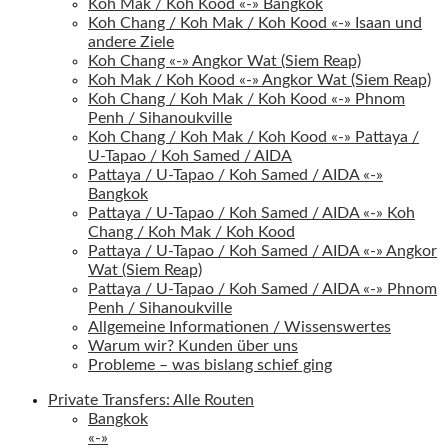
Koh Mak / Koh Kood «-» Bangkok
Koh Chang / Koh Mak / Koh Kood «-» Isaan und
andere Ziele
Koh Chang «-» Angkor Wat (Siem Reap)
Koh Mak / Koh Kood «-» Angkor Wat (Siem Reap)
Koh Chang / Koh Mak / Koh Kood «-» Phnom
Penh / Sihanoukville
Koh Chang / Koh Mak / Koh Kood «-» Pattaya /
U-Tapao / Koh Samed / AIDA
Pattaya / U-Tapao / Koh Samed / AIDA «-»
Bangkok
Pattaya / U-Tapao / Koh Samed / AIDA «-» Koh
Chang / Koh Mak / Koh Kood
Pattaya / U-Tapao / Koh Samed / AIDA «-» Angkor
Wat (Siem Reap)
Pattaya / U-Tapao / Koh Samed / AIDA «-» Phnom
Penh / Sihanoukville
Allgemeine Informationen / Wissenswertes
Warum wir? Kunden über uns
Probleme – was bislang schief ging
Private Transfers: Alle Routen
Bangkok
«-»