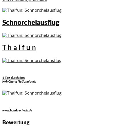
Schnorchelausflug
T h a i f u n
1 Tag durch den
Koh Chang Nationalpark
www.holidaycheck.de
Bewertung