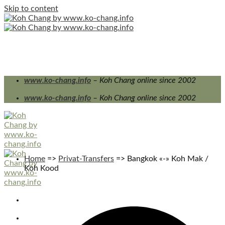
Skip to content
www.ko-chang.info
– Koh Chang online since 2002
www.ko-chang.info
– Koh Chang online since 2002
Home
=>
Privat-Transfers
=>
Bangkok «-» Koh Mak /
Koh Kood
PRIVATE TRANSFERS