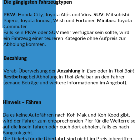
Die gängigsten Fahrzeugtypen
PKW:
Honda City, Toyota Altis und Vios.
SUV:
Mitsubishi
Pajero, Toyota Innova, Wish und Fortuner.
Minibus:
Toyota
Commuter
Falls kein PKW oder SUV mehr verfügbar sein sollte, wird
ein Fahrzeug einer teureren Kategorie ohne Aufpreis zur
Abholung kommen.
Bezahlung
Vorab-Überweisung der
Anzahlung
in
Euro
oder in
Thai Baht
,
Restbetrag
bei Abholung in
Thai-Baht
bar an den Fahrer
(genaue Beträge und weitere Informationen im Angebot).
Hinweis – Fähren
Da es keine Autofähren nach Koh Mak und Koh Kood gibt,
wird der Fahrer zum entsprechenden Pier für die Weiterreise
auf die Inseln fahren oder euch dort abholen, falls es nach
Bangkok geht.
Die Tickets für die Überfahrt sind nicht im Preis inbegriffen,