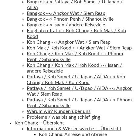
Bangkok «-» Pattaya / Koh Samet / U-Tapao /
AIDA
Bangkok «-» Angkor Wat / Siem Reap
Bangkok «-» Phnom Penh / Sihanoukville
Bangkok «-» Isaan / andere Reiseziele
Flughafen Trat «-» Koh Chang / Koh Mak / Koh
Kood
Koh Chang «-» Angkor Wat / Siem Reap
Koh Mak / Koh Kood «-» Angkor Wat / Siem Reap
Koh Chang / Koh Mak / Koh Kood «-» Phnom
Penh / Sihanoukville
Koh Chang / Koh Mak / Koh Kood «-» Isaan /
andere Reiseziele
Pattaya / Koh Samet / U-Tapao / AIDA «-» Koh
Chang / Koh Mak / Koh Kood
Pattaya / Koh Samet / U-Tapao / AIDA «-» Angkor
Wat / Siem Reap
Pattaya / Koh Samet / U-Tapao / AIDA «-» Phnom
Penh / Sihanoukville
Warum wir? Kunden über uns
Probleme / was bislang schief ging
Koh Chang – Übersicht
Informationen & Wissenswertes – Übersicht
Koh Chang: Anreise und Abreise