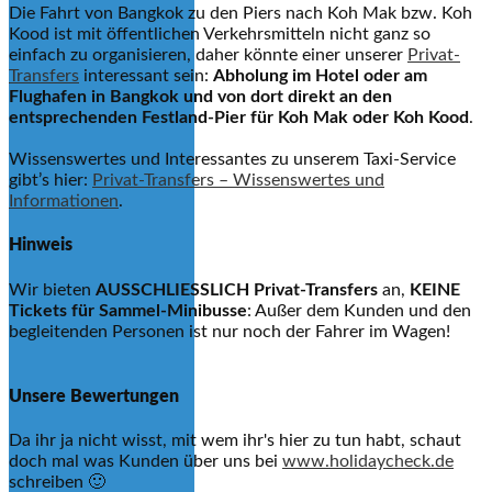
Die Fahrt von Bangkok zu den Piers nach Koh Mak bzw. Koh
Kood ist mit öffentlichen Verkehrsmitteln nicht ganz so
einfach zu organisieren, daher könnte einer unserer
Privat-
Transfers
interessant sein:
Abholung im Hotel oder am
Flughafen in Bangkok und von dort direkt an den
entsprechenden Festland-Pier für Koh Mak oder Koh Kood
.
Wissenswertes und Interessantes zu unserem Taxi-Service
gibt’s hier:
Privat-Transfers – Wissenswertes und
Informationen
.
Hinweis
Wir bieten
AUSSCHLIESSLICH Privat-Transfers
an,
KEINE
Tickets für Sammel-Minibusse
: Außer dem Kunden und den
begleitenden Personen ist nur noch der Fahrer im Wagen!
Unsere Bewertungen
Da ihr ja nicht wisst, mit wem ihr's hier zu tun habt, schaut
doch mal was Kunden über uns bei
www.holidaycheck.de
schreiben 🙂