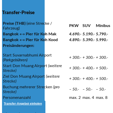
Transfer-Preise
Preise (THB)
(eine Strecke /
PKW
SUV
Minibus
Fahrzeug)
Bangkok «-» Pier für Koh Mak
4.690.-
5.190.-
5.790.-
Bangkok «-» Pier für Koh Kood
4.890.-
5.390.-
5.990.-
Preisänderungen:
Start Suvarnabhumi Airport
+ 300.-
+ 300.-
+ 300.-
(Parkgebühren)
Start Don Muang Airport
(weitere
+ 300.-
+ 400.-
+ 500.-
Strecke)
Ziel Don Muang Airport
(weitere
+ 300.-
+ 400.-
+ 500.-
Strecke)
Buchung mehrerer Strecken
(pro
– 50.-
– 50.-
– 50.-
Strecke)
Personenanzahl
max. 2
max. 4
max. 8
Transfer-Angebot einholen