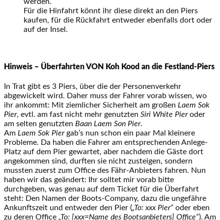
werden.
Für die Hinfahrt könnt ihr diese direkt an den Piers
kaufen, für die Rückfahrt entweder ebenfalls dort oder
auf der Insel.
Hinweis – Überfahrten VON Koh Kood an die Festland-Piers
In Trat gibt es 3 Piers, über die der Personenverkehr
abgewickelt wird. Daher muss der Fahrer vorab wissen, wo
ihr ankommt: Mit ziemlicher Sicherheit am großen
Laem Sok
Pier
, evtl. am fast nicht mehr genutzten
Siri White Pier
oder
am selten genutzten
Baan Laem Son Pier
.
Am
Laem Sok Pier
gab’s nun schon ein paar Mal kleinere
Probleme. Da haben die Fahrer am entsprechenden Anlege-
Platz auf dem Pier gewartet, aber nachdem die Gäste dort
angekommen sind, durften sie nicht zusteigen, sondern
mussten zuerst zum Office des Fähr-Anbieters fahren. Nun
haben wir das geändert: Ihr solltet mir vorab bitte
durchgeben, was genau auf dem Ticket für die Überfahrt
steht: Den Namen der Boots-Company, dazu die ungefähre
Ankunftszeit und entweder den Pier (
„To: xxx Pier“
oder eben
zu deren Office
„To: [xxx=Name des Bootsanbieters] Office“
). Am