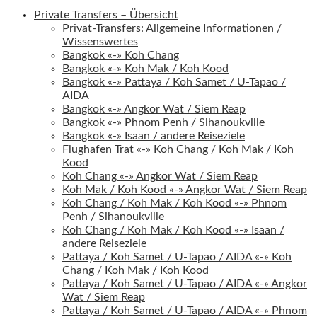
Private Transfers – Übersicht
Privat-Transfers: Allgemeine Informationen /
Wissenswertes
Bangkok «-» Koh Chang
Bangkok «-» Koh Mak / Koh Kood
Bangkok «-» Pattaya / Koh Samet / U-Tapao /
AIDA
Bangkok «-» Angkor Wat / Siem Reap
Bangkok «-» Phnom Penh / Sihanoukville
Bangkok «-» Isaan / andere Reiseziele
Flughafen Trat «-» Koh Chang / Koh Mak / Koh
Kood
Koh Chang «-» Angkor Wat / Siem Reap
Koh Mak / Koh Kood «-» Angkor Wat / Siem Reap
Koh Chang / Koh Mak / Koh Kood «-» Phnom
Penh / Sihanoukville
Koh Chang / Koh Mak / Koh Kood «-» Isaan /
andere Reiseziele
Pattaya / Koh Samet / U-Tapao / AIDA «-» Koh
Chang / Koh Mak / Koh Kood
Pattaya / Koh Samet / U-Tapao / AIDA «-» Angkor
Wat / Siem Reap
Pattaya / Koh Samet / U-Tapao / AIDA «-» Phnom