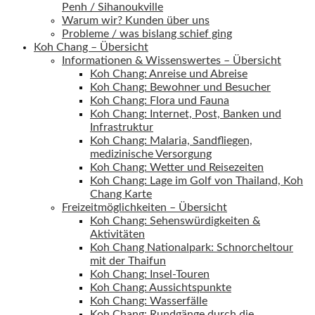
Penh / Sihanoukville
Warum wir? Kunden über uns
Probleme / was bislang schief ging
Koh Chang – Übersicht
Informationen & Wissenswertes – Übersicht
Koh Chang: Anreise und Abreise
Koh Chang: Bewohner und Besucher
Koh Chang: Flora und Fauna
Koh Chang: Internet, Post, Banken und
Infrastruktur
Koh Chang: Malaria, Sandfliegen,
medizinische Versorgung
Koh Chang: Wetter und Reisezeiten
Koh Chang: Lage im Golf von Thailand, Koh
Chang Karte
Freizeitmöglichkeiten – Übersicht
Koh Chang: Sehenswürdigkeiten &
Aktivitäten
Koh Chang Nationalpark: Schnorcheltour
mit der Thaifun
Koh Chang: Insel-Touren
Koh Chang: Aussichtspunkte
Koh Chang: Wasserfälle
Koh Chang: Rundgänge durch die