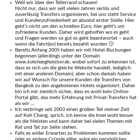
Weil wir über den Tellerrand schauen!
Nicht nur, dass wir seit vielen Jahren seriös und
zuverlässig Transfers organisieren, bei uns steht Service
und Kundenzufriedenheit an absolut erster Stelle. Hier
geht’s nicht um den schnellen Euro, hier geht’s um
zufriedene Kunden. Daher wird geholfen wo es geht
und Fragen werden so gut es geht beantwortet – auch
wenn die Fahrt(en) bereits bezahlt wurden 🙂
Bereits Anfang 2005 haben wir mit Hotel-Buchungen
begonnen (allerdings unter der Domain
www.kohchanghotelsvr.de
, wobei sofort zu erkennen ist,
dass es sich um die gleiche Website handelt, lediglich
mit einer anderen Domain), aber schon damals haben
wir auf Wunsch für unsere Kunden die Transfers von
Bangkok zu den angebotenen Hotels organisiert. Daher
bin ich mir ziemlich sicher, dass es wohl kein Online-
Portal gibt, das mehr Erfahrung mit Privat-Transfers hat
als wir …
Ich verbringe seit 2003 einen großen Teil meiner Zeit
auf Koh Chang, sprich, ich kenne die Insel wohl besser
als die Meisten und kann daher bei vielen Themen mit
Rat und Tat zur Seite stehen.
Falls es wider Erwarten zu Problemen kommen sollte
oder es andere Gründe gäbe, wäre ein persönliches