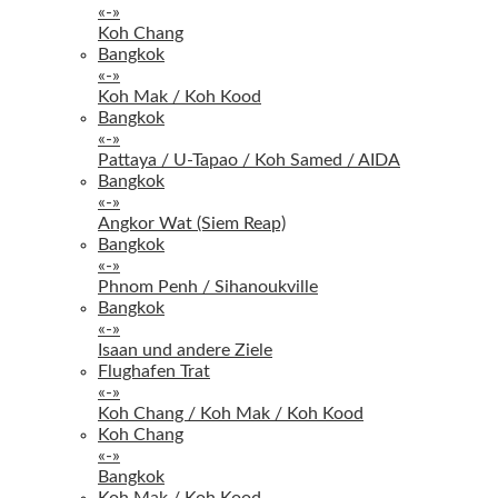
«-»
Koh Chang
Bangkok
«-»
Koh Mak / Koh Kood
Bangkok
«-»
Pattaya / U-Tapao / Koh Samed / AIDA
Bangkok
«-»
Angkor Wat (Siem Reap)
Bangkok
«-»
Phnom Penh / Sihanoukville
Bangkok
«-»
Isaan und andere Ziele
Flughafen Trat
«-»
Koh Chang / Koh Mak / Koh Kood
Koh Chang
«-»
Bangkok
Koh Mak / Koh Kood