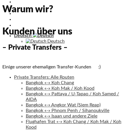
KOH CHANG
Warum wir?
INSELN
THAILAND
KAMBODSCHA
INHALT / SITEMAP
Kunden über uns
Deutsch
Deutsch
– Private Transfers –
Einige unserer ehemaligen Transfer-Kunden :)
Private Transfers: Alle Routen
Bangkok «-» Koh Chang
Bangkok «-» Koh Mak / Koh Kood
Bangkok «-» Pattaya / U-Tapao / Koh Samed /
AIDA
Bangkok «-» Angkor Wat (Siem Reap)
Bangkok «-» Phnom Penh / Sihanoukville
Bangkok «-» Isaan und andere Ziele
Flughafen Trat «-» Koh Chang / Koh Mak / Koh
Kood