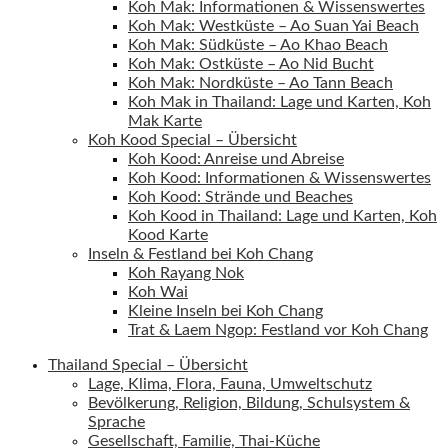
Koh Mak: Informationen & Wissenswertes
Koh Mak: Westküste – Ao Suan Yai Beach
Koh Mak: Südküste – Ao Khao Beach
Koh Mak: Ostküste – Ao Nid Bucht
Koh Mak: Nordküste – Ao Tann Beach
Koh Mak in Thailand: Lage und Karten, Koh
Mak Karte
Koh Kood Special – Übersicht
Koh Kood: Anreise und Abreise
Koh Kood: Informationen & Wissenswertes
Koh Kood: Strände und Beaches
Koh Kood in Thailand: Lage und Karten, Koh
Kood Karte
Inseln & Festland bei Koh Chang
Koh Rayang Nok
Koh Wai
Kleine Inseln bei Koh Chang
Trat & Laem Ngop: Festland vor Koh Chang
Thailand Special – Übersicht
Lage, Klima, Flora, Fauna, Umweltschutz
Bevölkerung, Religion, Bildung, Schulsystem &
Sprache
Gesellschaft, Familie, Thai-Küche