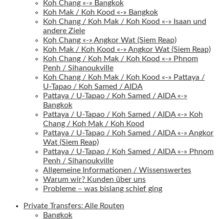
Koh Chang «-» Bangkok
Koh Mak / Koh Kood «-» Bangkok
Koh Chang / Koh Mak / Koh Kood «-» Isaan und
andere Ziele
Koh Chang «-» Angkor Wat (Siem Reap)
Koh Mak / Koh Kood «-» Angkor Wat (Siem Reap)
Koh Chang / Koh Mak / Koh Kood «-» Phnom
Penh / Sihanoukville
Koh Chang / Koh Mak / Koh Kood «-» Pattaya /
U-Tapao / Koh Samed / AIDA
Pattaya / U-Tapao / Koh Samed / AIDA «-»
Bangkok
Pattaya / U-Tapao / Koh Samed / AIDA «-» Koh
Chang / Koh Mak / Koh Kood
Pattaya / U-Tapao / Koh Samed / AIDA «-» Angkor
Wat (Siem Reap)
Pattaya / U-Tapao / Koh Samed / AIDA «-» Phnom
Penh / Sihanoukville
Allgemeine Informationen / Wissenswertes
Warum wir? Kunden über uns
Probleme – was bislang schief ging
Private Transfers: Alle Routen
Bangkok