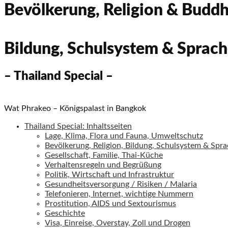
Bevölkerung, Religion & Budd
Bildung, Schulsystem & Sprac
– Thailand Special –
Wat Phrakeo – Königspalast in Bangkok
Thailand Special: Inhaltsseiten
Lage, Klima, Flora und Fauna, Umweltschutz
Bevölkerung, Religion, Bildung, Schulsystem & Spr
Gesellschaft, Familie, Thai-Küche
Verhaltensregeln und Begrüßung
Politik, Wirtschaft und Infrastruktur
Gesundheitsversorgung / Risiken / Malaria
Telefonieren, Internet, wichtige Nummern
Prostitution, AIDS und Sextourismus
Geschichte
Visa, Einreise, Overstay, Zoll und Drogen