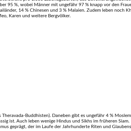
über 95 %, wobei Männer mit ungefähr 97 % knapp vor den Fraue
hailänder, 14 % Chinesen und 3 % Malaien. Zudem leben noch Kh
eo, Karen und weitere Bergvölker.
ls Theravada-Buddhisten). Daneben gibt es ungefähr 4 % Moslems
sässig ist. Auch leben wenige Hindus und Sikhs im früheren Siam.
ismus geprägt, der im Laufe der Jahrhunderte Riten und Glaube