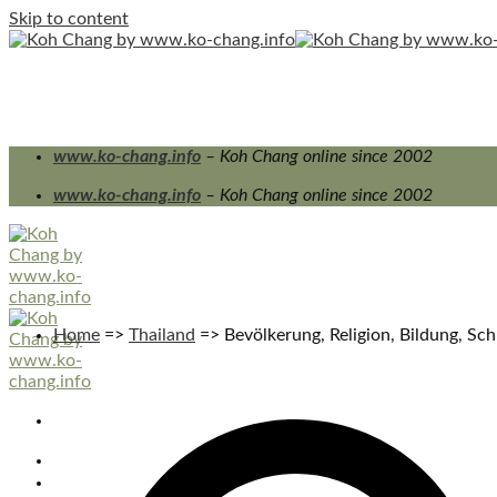
Skip to content
www.ko-chang.info
– Koh Chang online since 2002
www.ko-chang.info
– Koh Chang online since 2002
Home
=>
Thailand
=>
Bevölkerung, Religion, Bildung, Sc
PRIVATE TRANSFERS
KOH CHANG