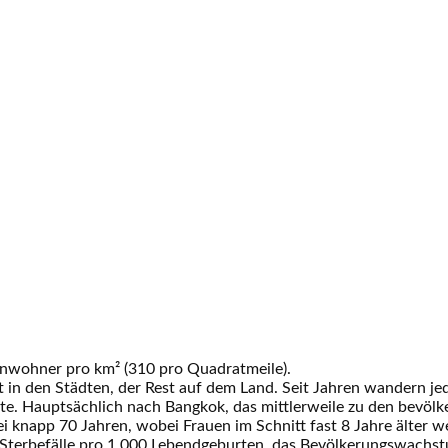
Einwohner pro km² (310 pro Quadratmeile).
 in den Städten, der Rest auf dem Land. Seit Jahren wandern je
te. Hauptsächlich nach Bangkok, das mittlerweile zu den bevölk
ei knapp 70 Jahren, wobei Frauen im Schnitt fast 8 Jahre älter w
28 Sterbefälle pro 1.000 Lebendgeburten, das Bevölkerungswachs