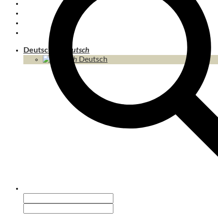
INSELN
THAILAND
KAMBODSCHA
INHALT / SITEMAP
Deutsch
Deutsch