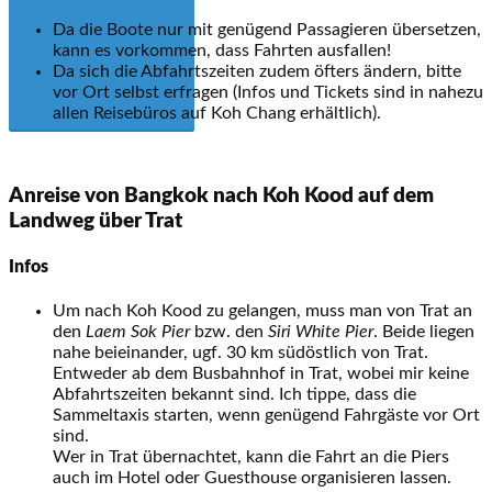
Da die Boote nur mit genügend Passagieren übersetzen,
kann es vorkommen, dass Fahrten ausfallen!
Da sich die Abfahrtszeiten zudem öfters ändern, bitte
vor Ort selbst erfragen (Infos und Tickets sind in nahezu
allen Reisebüros auf Koh Chang erhältlich).
Anreise von Bangkok nach Koh Kood auf dem
Landweg über Trat
Infos
Um nach Koh Kood zu gelangen, muss man von Trat an
den
Laem Sok Pier
bzw. den
Siri White Pier
. Beide liegen
nahe beieinander, ugf. 30 km südöstlich von Trat.
Entweder ab dem Busbahnhof in Trat, wobei mir keine
Abfahrtszeiten bekannt sind. Ich tippe, dass die
Sammeltaxis starten, wenn genügend Fahrgäste vor Ort
sind.
Wer in Trat übernachtet, kann die Fahrt an die Piers
auch im Hotel oder Guesthouse organisieren lassen.