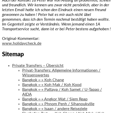
Auch der Kontakt zu Peter war von Anfang an problemlos, schnell
und freundlich. Wir kennen uns zwar nicht persönlich, aber in der
letzten Email hatte ich schon den Eindruck einen neuen Freund
gewonnen zu haben ! Peter hat es mir auch nicht übel
genommen, dass ich den Termin nochmal bestätigt haben wollte.
Im Gegenteil zeigte er Verständnis. Wenn jemand einen 1A
Transportservice sucht, dann ist er bei Peter bestens aufgehoben !
Original-Kommentar:
www.holidaycheck.de
Sitemap
Private Transfers – Übersicht
Privat-Transfers: Allgemeine Informationen /
Wissenswertes
Bangkok «-» Koh Chang
Bangkok «-» Koh Mak / Koh Kood
Bangkok «-» Pattaya / Koh Samet / U-Tapao /
AIDA
Bangkok «-» Angkor Wat / Siem Reap
Bangkok «-» Phnom Penh / Sihanoukville
Bangkok «-» Isaan / andere Reiseziele