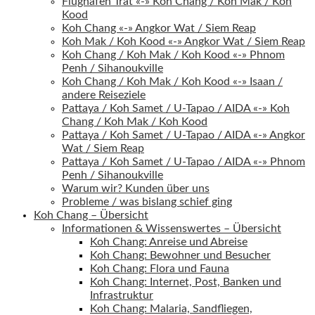
Flughafen Trat «-» Koh Chang / Koh Mak / Koh
Kood
Koh Chang «-» Angkor Wat / Siem Reap
Koh Mak / Koh Kood «-» Angkor Wat / Siem Reap
Koh Chang / Koh Mak / Koh Kood «-» Phnom
Penh / Sihanoukville
Koh Chang / Koh Mak / Koh Kood «-» Isaan /
andere Reiseziele
Pattaya / Koh Samet / U-Tapao / AIDA «-» Koh
Chang / Koh Mak / Koh Kood
Pattaya / Koh Samet / U-Tapao / AIDA «-» Angkor
Wat / Siem Reap
Pattaya / Koh Samet / U-Tapao / AIDA «-» Phnom
Penh / Sihanoukville
Warum wir? Kunden über uns
Probleme / was bislang schief ging
Koh Chang – Übersicht
Informationen & Wissenswertes – Übersicht
Koh Chang: Anreise und Abreise
Koh Chang: Bewohner und Besucher
Koh Chang: Flora und Fauna
Koh Chang: Internet, Post, Banken und
Infrastruktur
Koh Chang: Malaria, Sandfliegen,