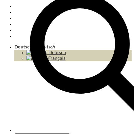
PRIVATE TRANSFERS
KOH CHANG
INSELN
THAILAND
KAMBODSCHA
INHALT / SITEMAP
Deutsch
Deutsch
Français