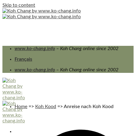
Skip to content
www.ko-chang.info
– Koh Chang online since 2002
Français
www.ko-chang.info
– Koh Chang online since 2002
Home
=>
Koh Kood
=>
Anreise nach Koh Kood