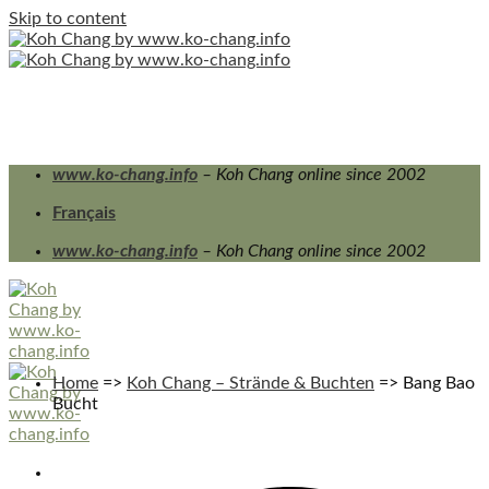
Skip to content
www.ko-chang.info
– Koh Chang online since 2002
Français
www.ko-chang.info
– Koh Chang online since 2002
Home
=>
Koh Chang – Strände & Buchten
=>
Bang Bao
Bucht