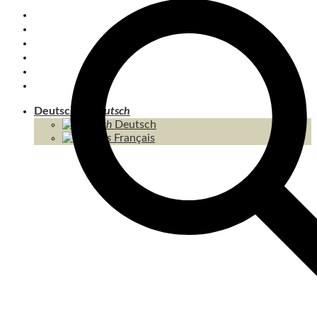
PRIVATE TRANSFERS
KOH CHANG
INSELN
THAILAND
KAMBODSCHA
INHALT / SITEMAP
Deutsch
Deutsch
Français