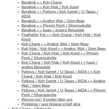
Bangkok «-» Koh Chang
Bangkok «-» Koh Mak / Koh Kood
Bangkok «-» Pattaya / Koh Samet / U-Tapao /
AIDA
Bangkok «-» Angkor Wat / Siem Reap
Bangkok «-» Phnom Penh / Sihanoukville
Bangkok «-» Isaan / andere Reiseziele
Flughafen Trat «-» Koh Chang / Koh Mak / Koh
Kood
Koh Chang «-» Angkor Wat / Siem Reap
Koh Mak / Koh Kood «-» Angkor Wat / Siem Reap
Koh Chang / Koh Mak / Koh Kood «-» Phnom
Penh / Sihanoukville
Koh Chang / Koh Mak / Koh Kood «-» Isaan /
andere Reiseziele
Pattaya / Koh Samet / U-Tapao / AIDA «-» Koh
Chang / Koh Mak / Koh Kood
Pattaya / Koh Samet / U-Tapao / AIDA «-» Angkor
Wat / Siem Reap
Pattaya / Koh Samet / U-Tapao / AIDA «-» Phnom
Penh / Sihanoukville
Warum wir? Kunden über uns
Probleme / was bislang schief ging
Koh Chang – Übersicht