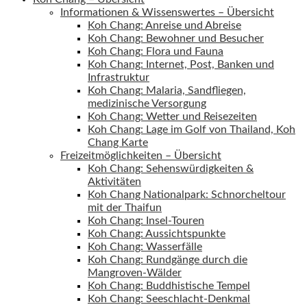
Informationen & Wissenswertes – Übersicht
Koh Chang: Anreise und Abreise
Koh Chang: Bewohner und Besucher
Koh Chang: Flora und Fauna
Koh Chang: Internet, Post, Banken und
Infrastruktur
Koh Chang: Malaria, Sandfliegen,
medizinische Versorgung
Koh Chang: Wetter und Reisezeiten
Koh Chang: Lage im Golf von Thailand, Koh
Chang Karte
Freizeitmöglichkeiten – Übersicht
Koh Chang: Sehenswürdigkeiten &
Aktivitäten
Koh Chang Nationalpark: Schnorcheltour
mit der Thaifun
Koh Chang: Insel-Touren
Koh Chang: Aussichtspunkte
Koh Chang: Wasserfälle
Koh Chang: Rundgänge durch die
Mangroven-Wälder
Koh Chang: Buddhistische Tempel
Koh Chang: Seeschlacht-Denkmal