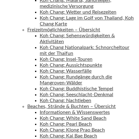
Koh Chang: Malaria, Sandfliegen,
medizinische Versorgung
Koh Chang: Wetter und Reisezeiten
Koh Chang: Lage im Golf von Thailand, Koh
Chang Karte
Freizeitmöglichkeiten – Übersicht
Koh Chang: Sehenswürdigkeiten &
Aktivitäten
Koh Chang Nationalpark: Schnorcheltour
mit der Thaifun
Koh Chang: Insel-Touren
Koh Chang: Aussichtspunkte
Koh Chang: Wasserfälle
Koh Chang: Rundgänge durch die
Mangroven-Wälder
Koh Chang: Buddhistische Tempel
Koh Chang: Seeschlacht-Denkmal
Koh Chang: Nachtleben
Beaches, Strände & Buchten – Übersicht
Informationen & Wissenswertes
Koh Chang: White Sand Beach
Koh Chang: Pearl Beach
Koh Chang: Klong Prao Beach
Koh Chang: Kai Bae Beach