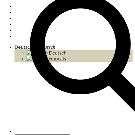
PRIVATE TRANSFERS
KOH CHANG
INSELN
THAILAND
KAMBODSCHA
INHALT / SITEMAP
Deutsch
Deutsch
Français