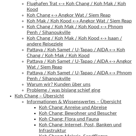
Flughafen Trat «-» Koh Chang / Koh Mak / Koh
Kood
Koh Chang «-» Angkor Wat / Siem Reap
Koh Mak / Koh Kood «-» Angkor Wat / Siem Reap
Koh Chang / Koh Mak / Koh Kood «-» Phnom
Penh / Sihanoukville
Koh Chang / Koh Mak / Koh Kood «-» Isaan /
andere Reiseziele
Pattaya / Koh Samet / U-Tapao / AIDA «-» Koh
Chang / Koh Mak / Koh Kood
Pattaya / Koh Samet / U-Tapao / AIDA «-» Angkor
Wat / Siem Reap
Pattaya / Koh Samet / U-Tapao / AIDA «-» Phnom
Penh / Sihanoukville
Warum wir? Kunden über uns
Probleme / was bislang schief ging
Koh Chang – Übersicht
Informationen & Wissenswertes – Übersicht
Koh Chang: Anreise und Abreise
Koh Chang: Bewohner und Besucher
Koh Chang: Flora und Fauna
Koh Chang: Internet, Post, Banken und
Infrastruktur