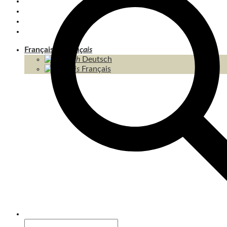
KOH CHANG
KOH KOOD & ÎLES
THAÏLANDE
CONTENU / SITEMAP
Français
Deutsch
Français