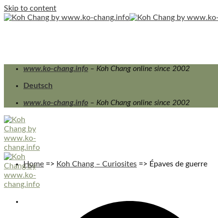
Skip to content
www.ko-chang.info
– Koh Chang online since 2002
Deutsch
www.ko-chang.info
– Koh Chang online since 2002
Home
=>
Koh Chang – Curiosites
=>
Épaves de guerre