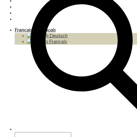
KOH CHANG
KOH KOOD & ÎLES
THAÏLANDE
CONTENU / SITEMAP
Français
Deutsch
Français