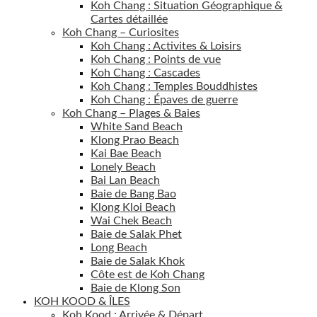
Koh Chang : Situation Géographique &
Cartes détaillée
Koh Chang – Curiosites
Koh Chang : Activites & Loisirs
Koh Chang : Points de vue
Koh Chang : Cascades
Koh Chang : Temples Bouddhistes
Koh Chang : Épaves de guerre
Koh Chang – Plages & Baies
White Sand Beach
Klong Prao Beach
Kai Bae Beach
Lonely Beach
Bai Lan Beach
Baie de Bang Bao
Klong Kloi Beach
Wai Chek Beach
Baie de Salak Phet
Long Beach
Baie de Salak Khok
Côte est de Koh Chang
Baie de Klong Son
KOH KOOD & ÎLES
Koh Kood : Arrivée & Départ