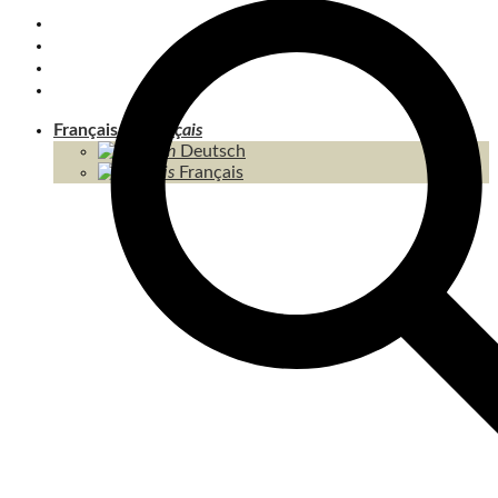
KOH CHANG
KOH KOOD & ÎLES
THAÏLANDE
CONTENU / SITEMAP
Français
Deutsch
Français