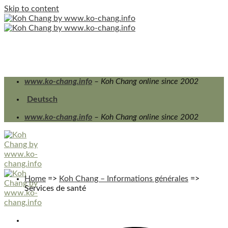
Skip to content
www.ko-chang.info
– Koh Chang online since 2002
Deutsch
www.ko-chang.info
– Koh Chang online since 2002
Home
=>
Koh Chang – Informations générales
=>
Services de santé