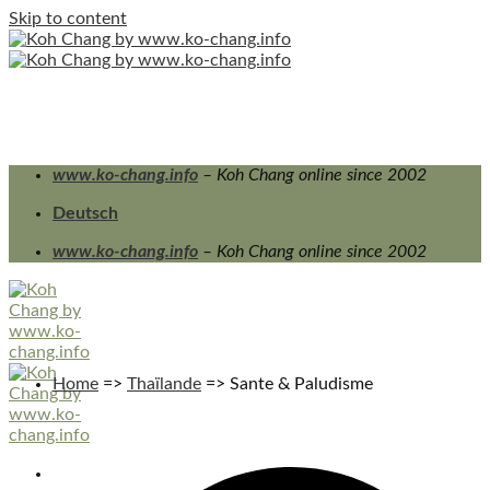
Skip to content
www.ko-chang.info
– Koh Chang online since 2002
Deutsch
www.ko-chang.info
– Koh Chang online since 2002
Home
=>
Thaïlande
=>
Sante & Paludisme