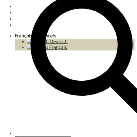
KOH CHANG
KOH KOOD & ÎLES
THAÏLANDE
CONTENU / SITEMAP
Français
Deutsch
Français